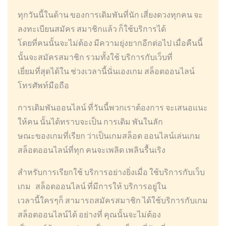
ทุกวันนี้ในด้าน ของการเดิมพันที่นัก เสี่ยงดวงทุกคน จะ
ลงทะเบียนสมัคร สมาชิกแล้ว ก็ใช้บริการได้
โดยที่คนนั้นจะไม่ต้อง มีความยุ่งยากอีกต่อไป เมื่อคืนนี้
นั้นจะสมัครสมาชิก รวมทั้งใช้ บริการกับเว็บที่
เยี่ยมที่สุดได้ใน ช่วงเวลานี้นั่นเองเกม สล็อตออนไลน์
โทรศัพท์มือถือ
การเดิมพันออนไลน์ ที่วันนี้พวกเราต้องการ จะเสนอแนะ
ให้คน นั้นได้ทราบจะเป็น การเดิม พันในลัก
ษณะของเกมที่เรียก ว่าเป็นเกมสล็อต ออนไลน์เล่นเกม
สล็อตออนไลน์ที่ทุก คนจะเพลิด เพลินรื้นเริง
สำหรับการเรียกใช้ บริการอย่างยิ่งเมื่อ ใช้บริการกับเว็บ
เกม สล็อตออนไลน์ ที่มีการให้ บริการอยู่ใน
เวลานี้ใครๆก็ สามารถสมัครสมาชิก ได้ใช้บริการกับเกม
สล็อตออนไลน์ได้ อย่างที่ คุณนั้นจะไม่ต้อง