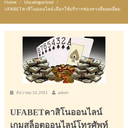
Home
Uncategorized
เว็บ
คน
UFABETคาสิโนออนไลน์ เลือกใช้บริการช่องทางที่ยอดเยี่ยม
UFABET
ธันวาคม 10, 2021
admin
UFABETคาสิโนออนไลน์
เกมสล็อตออนไลน์โทรศัพท์