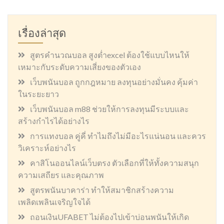
เรื่องล่าสุด
สูตรคำนวณบอล สูงต่ำexcel ต้องใช้แบบไหนให้
เหมาะกับระดับความเสี่ยงของตัวเอง
เว็บพนันบอล ถูกกฎหมาย ลงทุนอย่างมั่นคง คุ้มค่า
ในระยะยาว
เว็บพนันบอล m88 ช่วยให้การลงทุนมีระบบและ
สร้างกำไรได้อย่างไร
การแทงบอล คู่คี่ ทำไมถึงไม่มีอะไรแน่นอน และควร
วิเคราะห์อย่างไร
คาสิโนออนไลน์เว็บตรง ตัวเลือกที่ให้ทั้งความสนุก
ความเสถียร และคุณภาพ
สูตรพนันบาคาร่า ทำให้สมาชิกสร้างความ
เพลิดเพลินเจริญใจได้
ถอนเงินUFABET ไม่ต้องไปเข้าบ่อนพนันให้เกิด