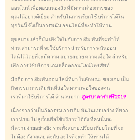
ออนไลน์ เพื่อตอบสนองสิ่ง ที่มีความต้องการของ
คุณได้อย่างดีเยี่ยม สำหรับในการเรียกใช้ บริการได้ใน
ทุกวันนี้ ซึ่งเป็นการพนัน ออนไลน์ที่จะทำให้ท่าน
สุขสบายแล้วก็บัน เทิงใจไปกับการเดิม พันที่จะทำให้
ท่าน สามารถที่ จะใช้บริการ สำหรับการ พนันออน
ไลน์ได้โดยที่จะมีความ สบายสบาย ความเมื่อใด สำหรับ
เพื่อ การใช้บริการ เกมสล็อตออน ไลน์โทรศัพท์
มือถือ การเดิมพันออน ไลน์ที่มา ในลักษณะ ของเกม เป็น
กิจกรรม การเดิมพันที่ล่อใจ ความพอใจของคน
เราที่มาใช้บริการได้ จำนวนมาก
สูตรบาคาร่าฟรี2019
เนื่องจากว่าเป็นกิจกรรม การเดิม พันในแบบอย่าง ที่พวก
เรา น่าจะไป สู่เว็บเพื่อใช้บริการ ได้ดัง ที่คนนั้นจะ
มีความง่ายอย่างยิ่ง รวมทั้งสบายเปรียบ เทียบโดยที่ จะ
ไม่ต้อง กังวลเลย ค่ะกับ อะไรที่จะทำ ให้ท่านได้