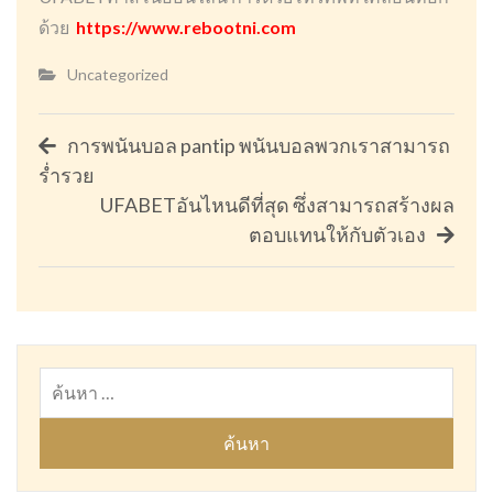
ด้วย
https://www.rebootni.com
Uncategorized
แนะแนว
การพนันบอล pantip พนันบอลพวกเราสามารถ
ร่ำรวย
เรื่อง
UFABETอันไหนดีที่สุด ซึ่งสามารถสร้างผล
ตอบแทนให้กับตัวเอง
ค้นหา
สำหรับ: