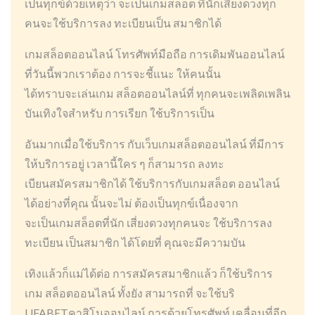
เป็นทุกข์ด้วยเหตุว่า จะเป็นเกมสล็อต ที่นักเสี่ยงดวงทุก
คนจะใช้บริการลง ทะเบียนเป็น สมาชิกได้
เกมสล็อตออนไลน์ โทรศัพท์มือถือ การเดิมพันออนไลน์
ที่วันนี้พวกเราต้อง การจะชี้แนะ ให้คนนั้น
ได้ทราบจะเล่นเกม สล็อตออนไลน์ที่ ทุกคนจะเพลิดเพลิน
บันเทิงใจสำหรับ การเรียก ใช้บริการเป็น
อันมากเมื่อใช้บริการ กับเว็บเกมสล็อตออนไลน์ ที่มีการ
ให้บริการอยู่ เวลานี้ใคร ๆ ก็สามารถ ลงทะ
เบียนสมัครสมาชิกได้ ใช้บริการกับเกมสล็อต ออนไลน์
ได้อย่างที่คุณ นั้นจะไม่ ต้องเป็นทุกข์เนื่องจาก
จะเป็นเกมสล็อตที่นัก เสี่ยงดวงทุกคนจะ ใช้บริการลง
ทะเบียน เป็นสมาชิก ได้โดยที่ คุณจะมีความบัน
เทิงแล้วก็แม่ได้ต่อ การสมัครสมาชิกแล้ว ก็ใช้บริการ
เกม สล็อตออนไลน์ ทั้งยัง สามารถที่ จะใช้บริ
UFABETคาสิโนออนไลน์ การด้วยโทรศัพท์ เคลื่อนที่อีก