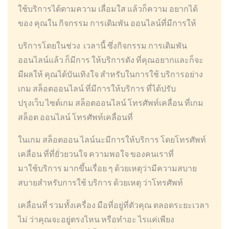
ใช้บริการได้ตามความ เลื่อมใส แล้วก็ความ อยากได้
ของ คุณใน กิจกรรม การเดิมพัน ออนไลน์ที่มีการให้
บริการโดยในช่วง เวลานี้ ซึ่งกิจกรรม การเดิมพัน
ออนไลน์แล้ว ก็มีการ ให้บริการดัง ที่คุณอยากและก็จะ
มีผลให้ คุณได้บันเทิงใจ สำหรับในการใช้ บริการอย่าง
เกม สล็อตออนไลน์ ที่มีการให้บริการ ที่ได้ปรับ
ปรุงเว็บ ไซต์เกม สล็อตออนไลน์ โทรศัพท์เคลื่อน ที่เกม
สล็อต ออนไลน์ โทรศัพท์เคลื่อนที่
ในเกม สล็อตออน ไลน์นะมีการให้บริการ โดยโทรศัพท์
เคลื่อน ที่ที่ยั่วยวนใจ ความพอใจ ของคนเราที่
มาใช้บริการ มากขึ้นเรื่อย ๆ ด้วยเหตุว่ามีความสบาย
สบายสำหรับการใช้ บริการ ด้วยเหตุ ว่าโทรศัพท์
เคลื่อนที่ รวมทั้งเครื่อง มือที่อยู่ที่ตัวคุณ ตลอดระยะเวลา
ไม่ ว่าคุณจะอยู่ตรงไหน หรือทำอะ ไรแค่เพียง