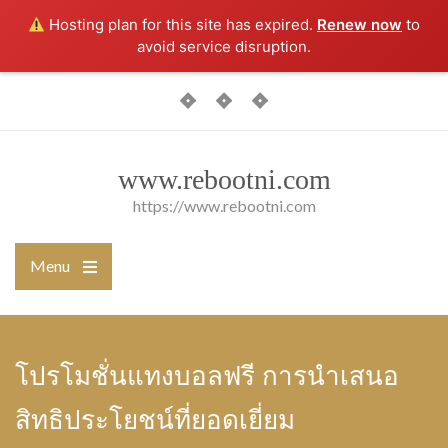
Hosting plan for this site has expired.
Renew now
to
avoid service disruption.
Skip
to
SITEMAP
บา
สมัคร
content
คา
บา
ร่า
คา
www.rebootni.com
คือ
ร่า
https://www.rebootni.com
อะไร
เว็บ
เกมส์
ดังๆ
Menu
พนัน
ที่
ทำ
จะ
เงิน
มา
ดี
ทำ
ได้
กำไร
โปรโมชั่นแทงบอลฟรี การนำเสนอ
กำไร
ให้
ชัวร์
กับ
สิทธิประโยชน์ที่ยอดเยี่ยม
ที่
ทุก