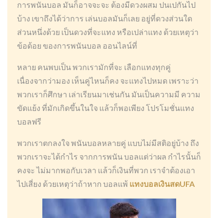
การพนันบอล มันก็อาจจะจะ ต้องมีดวงผสม ปนเปกันไป
บ้าง เขาถึงได้ว่าการ เล่นบอลมันก็เลย อยู่ที่ดวงส่วนใด
ส่วนหนึ่งด้วย เป็นดวงที่จะแทง หรือเปล่าแทง ด้วยเหตุว่า
ข้อด้อย ของการพนันบอล ออนไลน์ที่
หลาย คนพบเป็น พวกเรามักที่จะ เลือกแทงทุกคู่
เนื่องจากว่ามอง เห็นคู่ไหนก็คง จะแทงไปหมด เพราะว่า
พวกเราก็ศึกษา เล่าเรียนมาเช่นกัน มันเป็นความมี ความ
ขัดแย้ง ที่มักเกิดขึ้นในใจ แล้วก็พอเพียง โปรโมชั่นแทง
บอลฟรี
พวกเราตกลงใจ พนันบอลหลายคู่ แบบไม่มีสติอยู่บ้าง ถึง
พวกเราจะได้กำไร จากการพนัน บอลแต่ว่าผล กำไรนั้นก็
คงจะ ไม่มากพอกับเวลา แล้วก็เงินที่พวก เราจำต้องเอา
ไปเสี่ยง ด้วยเหตุว่าถ้าหาก บอลแพ้
แทงบอลเงินสดUFA