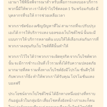
เอามา ใช้พินิจพิจารณาสำ หรับเพื่อการแทงบอล บริการ
พวกนี้มีให้พวก เราได้เข้าไปใช้ตลอด 1 วัน พร้อมกับยัง มี
บุคลากรที่รอให้ การช่วยเหลือเวลา
พวกเราขัดข้อง เผชิญปัญหาที่ไม่ สามารถที่จะปรับปรุง
เองได้ การให้บริการแทง บอลของเว็บไซต์ไซน์ นั้นจะมี
แบบการให้ บริการหลายต้น แบบให้ได้เลือกเล่นกันการที่
พวกเราลงทุนกับเว็บ ไซต์ที่ดีนั้นทำให้
พวกเราไว้ใจ ได้ว่าพวกเราจะผิดทุจริต จากเว็บไซต์พวก
นั้น จะมีการชำระเงินที่ เร็วรวมทั้งได้รับความปลอดภัย
มากมายที่สด รวมทั้งทางเว็บไซต์ยังมีโปรโม ชั่นดีๆให้
กับพวกเราก็ยิ่ง ทำให้พวกเราได้รับคุณ โปรโมชั่นแทง
บอลฟรี
ประโยชน์จากเว็บไซต์ไซน์ ได้อีกทางหนึ่งอย่างที่ทราบ
กันอยู่แล้วในกลุ่มนัก เสี่ยงโชคทั้งยังหน้า เก่าและก็คน
ใหม่ ว่าถ้าหากเพียงแค่ พวกเราเลือกเว็บไซต์ ไซน์ที่ดี