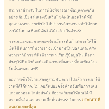
สามารถสำหรับ ในการพินิจพิจารณา ข้อมูลต่างๆกัน
อย่างเต็มเปี่ยม นั่นเองเป็นเว็บ ไซต์พนันออนไลน์ ที่มี
คุณภาพพวก เราเข้าไปใช้บริ การก็สามารถ ทำให้พวก
เราได้โอกาส ที่จะมีเงินใช้ได้ แต่ละวันสำหรับ
การเล่นแทงบอล แต่ละครั้ง แม้กระนั้นถ้าเกิด จะให้ได้
เงินใช้ นั้นการที่พวกเรา จะเข้ามาพนัน บอลแต่ละครั้ง
พวกเราก็มีการ พินิจพิจารณา เรียนรู้ข้อมูลใน เนื้อหา
ต่างๆให้ดี แล้วก็จะต้องมี ความเที่ยงตรง ที่พอเพียง โปร
โมชั่นแทงบอลฟรี
ต่อ การเข้าใช้งาน สองคู่ร่วมกัน จะว่าไปแล้ว การเข้าใช้
งานที่ดีได้น่าจะไม่ เจอกันบ่อยครั้ง สำหรับเพื่อการ เล่น
แทงบอลออน ไลน์อย่างไม่ต้องสง สัยขอให้คุณได้ มี
ความมั่นใจ และความเชื่อมั่น สำหรับในการ
UFABET ที่
คนเล่นเยอะที่สุด