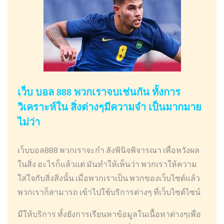
เว็บ บอล 888 พวกเราจบเช่นกัน ทั้งการ
วิเคราะห์ใน สิ่งต่างๆมีความจำ เป็นมากมาย
ไม่ว่า
เว็บบอล888 พวกเราจะกำ ลังพินิจพิจารณา เพื่อหวังผล
ในสิ่ง อะไรก็แล้วแต่ มันทำให้เห็นว่า พวกเราให้ความ
ใส่ใจกับสิ่งสิ่งนั้น เมื่อพวกเราเป็น พวกของเว็บไซต์แล้ว
พวกเราก็สามารถ เข้าไปใช้บริการต่างๆ ที่เว็บไซต์ไซน์
มีให้บริการ ทั้งยังการเรียนหาข้อมูลในเนื้อหาต่างๆเพื่อ