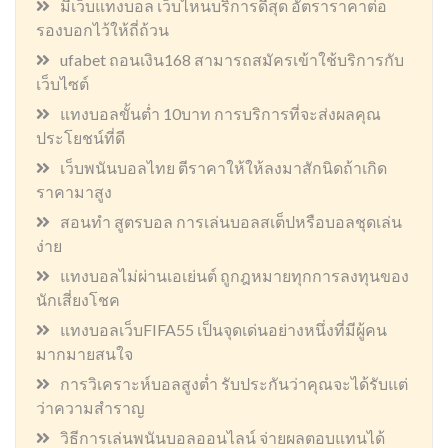
มีเว็บแทงบอล เว็บไหนบริการดีสุด อัตราราคาต่อ
รองบอกไว้ให้ถี่ถ้วน
ufabet ถอนเงิน168 สามารถสมัครเข้าใช้บริการกับ
เว็บไซต์
แทงบอลขั้นต่ำ 10บาท การบริการที่จะส่งผลคุณ
ประโยชน์ที่ดี
เว็บพนันบอลไทย ตีราคาให้ให้ลงมาสักนิดถ้าเกิด
ราคามาสูง
สอนทำ สูตรบอล การเล่นบอลสเต็ปหรือบอลชุดเล่น
ง่าย
แทงบอลไม่ผ่านเอเย่นต์ ถูกฎหมายทุกการลงทุนของ
นักเสี่ยงโชค
แทงบอลเว็บFIFA55 เป็นจุดเด่นอย่างหนึ่งที่มีผู้คน
มากมายสนใจ
การวิเคราะห์บอลสูงต่ำ รับประกันว่าคุณจะได้รับแต่
ว่าความสำราญ
วิธีการเล่นพนันบอลออนไลน์ จ่ายผลตอบแทนได้