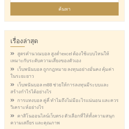
เรื่องล่าสุด
สูตรคำนวณบอล สูงต่ำexcel ต้องใช้แบบไหนให้
เหมาะกับระดับความเสี่ยงของตัวเอง
เว็บพนันบอล ถูกกฎหมาย ลงทุนอย่างมั่นคง คุ้มค่า
ในระยะยาว
เว็บพนันบอล m88 ช่วยให้การลงทุนมีระบบและ
สร้างกำไรได้อย่างไร
การแทงบอล คู่คี่ ทำไมถึงไม่มีอะไรแน่นอน และควร
วิเคราะห์อย่างไร
คาสิโนออนไลน์เว็บตรง ตัวเลือกที่ให้ทั้งความสนุก
ความเสถียร และคุณภาพ