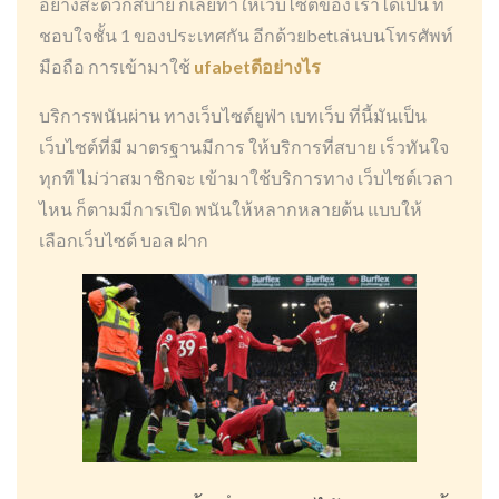
อย่างสะดวกสบาย ก็เลยทำให้เว็บไซต์ของ เราได้เป็น ที่
ชอบใจชั้น 1 ของประเทศกัน อีกด้วยbetเล่นบนโทรศัพท์
มือถือ การเข้ามาใช้
ufabetดีอย่างไร
บริการพนันผ่าน ทางเว็บไซต์ยูฟ่า เบทเว็บ ที่นี้มันเป็น
เว็บไซต์ที่มี มาตรฐานมีการ ให้บริการที่สบาย เร็วทันใจ
ทุกที ไม่ว่าสมาชิกจะ เข้ามาใช้บริการทาง เว็บไซต์เวลา
ไหน ก็ตามมีการเปิด พนันให้หลากหลายต้น แบบให้
เลือกเว็บไซต์ บอล ฝาก