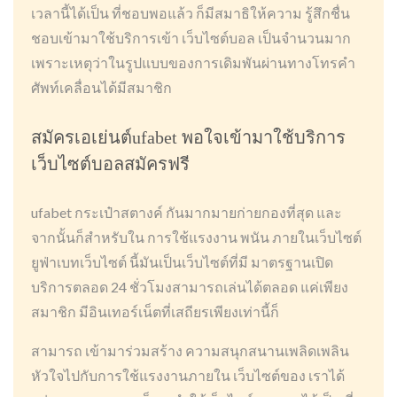
เวลานี้ได้เป็น ที่ชอบพอแล้ว ก็มีสมาธิให้ความ รู้สึกชื่น
ชอบเข้ามาใช้บริการเข้า เว็บไซต์บอล เป็นจำนวนมาก
เพราะเหตุว่าในรูปแบบของการเดิมพันผ่านทางโทรคำ
ศัพท์เคลื่อนได้มีสมาชิก
สมัครเอเย่นต์ufabet พอใจเข้ามาใช้บริการ
เว็บไซต์บอลสมัครฟรี
ufabet กระเป๋าสตางค์ กันมากมายก่ายกองที่สุด และ
จากนั้นก็สำหรับใน การใช้แรงงาน พนัน ภายในเว็บไซต์
ยูฟ่าเบทเว็บไซต์ นี้มันเป็นเว็บไซต์ที่มี มาตรฐานเปิด
บริการตลอด 24 ชั่วโมงสามารถเล่นได้ตลอด แค่เพียง
สมาชิก มีอินเทอร์เน็ตที่เสถียรเพียงเท่านี้ก็
สามารถ เข้ามาร่วมสร้าง ความสนุกสนานเพลิดเพลิน
หัวใจไปกับการใช้แรงงานภายใน เว็บไซต์ของ เราได้