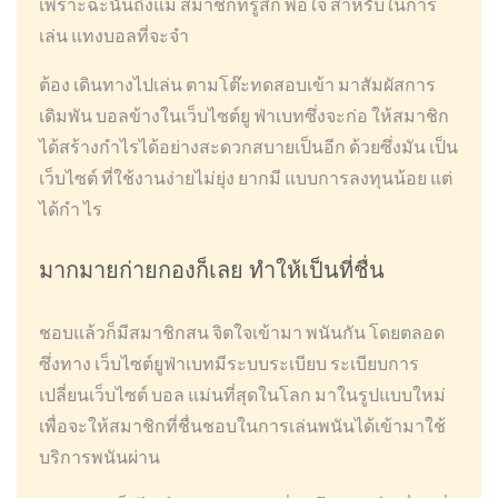
เพราะฉะนั้นถึงแม้ สมาชิกที่รู้สึก พอใจ สำหรับในการ
เล่น แทงบอลที่จะจำ
ต้อง เดินทางไปเล่น ตามโต๊ะทดสอบเข้า มาสัมผัสการ
เดิมพัน บอลข้างในเว็บไซต์ยู ฟ่าเบทซึ่งจะก่อ ให้สมาชิก
ได้สร้างกำไรได้อย่างสะดวกสบายเป็นอีก ด้วยซึ่งมัน เป็น
เว็บไซต์ ที่ใช้งานง่ายไม่ยุ่ง ยากมี แบบการลงทุนน้อย แต่
ได้กำ ไร
มากมายก่ายกองก็เลย ทำให้เป็นที่ชื่น
ชอบแล้วก็มีสมาชิกสน จิตใจเข้ามา พนันกัน โดยตลอด
ซึ่งทาง เว็บไซต์ยูฟ่าเบทมีระบบระเบียบ ระเบียบการ
เปลี่ยนเว็บไซต์ บอล แม่นที่สุดในโลก มาในรูปแบบใหม่
เพื่อจะให้สมาชิกที่ชื่นชอบในการเล่นพนันได้เข้ามาใช้
บริการพนันผ่าน