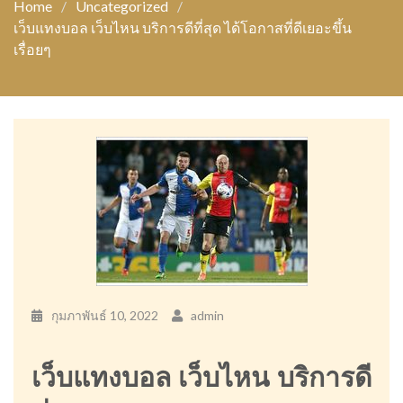
Home
Uncategorized
เว็บ
คน
เว็บแทงบอล เว็บไหน บริการดีที่สุด ได้โอกาสที่ดีเยอะขึ้น
UFABET
เรื่อยๆ
กุมภาพันธ์ 10, 2022
admin
เว็บแทงบอล เว็บไหน บริการดี