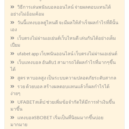
วิธีการเล่นพนันบอลออนไลน์ จ่ายผลตอบแทนได้
อย่างไม่อ้อมค้อม
วันนี้แทงบอลคู่ไหนดี จะมีผลให้สำเร็จผลกำไรที่ดีนั้น
เอง
เว็บตรงไม่ผ่านเอเย่นต์เว็บไหนดี เล่นกันได้อย่างเต็ม
เปี่ยม
ufabet app เว็บพนันออนไลน์ เว็บตรงไม่ผ่านเอเย่นต์
เว็บแทงบอล อันดับ1 สามารถได้ผลกำไรที่มากๆขึ้น
ได้
สูตร หาบอลสูง เป็นระบบความปลอดภัยระดับสากล
รวย ด้วยบอล สร้างผลตอบแทนแล้วก็ผลกำไรได้
ง่ายๆ
UFABETสเต็ป ช่วยเพิ่มข้อจำกัดให้มีการทำเงินขึ้น
มาขึ้น
แทงบอลSBOBET เริ่มเป็นที่นิยมมากขึ้นบ่อย
มากมาย