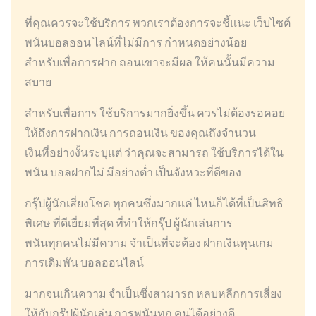
ที่คุณควรจะใช้บริการ พวกเราต้องการจะชี้แนะ เว็บไซต์
พนันบอลออน ไลน์ที่ไม่มีการ กำหนดอย่างน้อย
สำหรับเพื่อการฝาก ถอนเขาจะมีผล ให้คนนั้นมีความ
สบาย
สำหรับเพื่อการ ใช้บริการมากยิ่งขึ้น ควรไม่ต้องรอคอย
ให้ถึงการฝากเงิน การถอนเงิน ของคุณถึงจำนวน
เงินที่อย่างงั้นระบุแต่ ว่าคุณจะสามารถ ใช้บริการได้ใน
พนัน บอลฝากไม่ มีอย่างต่ำ เป็นจังหวะที่ดีของ
กรุ๊ปผู้นักเสี่ยงโชค ทุกคนซึ่งมากแค่ ไหนก็ได้ที่เป็นสิทธิ
พิเศษ ที่ดีเยี่ยมที่สุด ที่ทำให้กรุ๊ป ผู้นักเล่นการ
พนันทุกคนไม่มีความ จำเป็นที่จะต้อง ฝากเงินทุนเกม
การเดิมพัน บอลออนไลน์
มากจนเกินความ จำเป็นซึ่งสามารถ หลบหลีกการเสี่ยง
ให้กับกรุ๊ปผู้นักเล่น การพนันทุก คนได้อย่างดี