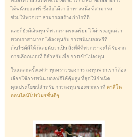
ได้พนันบอลฟรี ซึ่งถือได้ว่า อีกทางหนึ่ง ที่สามารถ
ช่วยให้พวกเรา สามารถสร้าง กำไรที่ดี
และก็ยังมีเงินทุน ที่พวกเราตระเตรียม ไว้ดำรงอยู่แต่ว่า
พวกเราสามารถ ได้ลงทุนกับ การพนันบอลฟรีที่
เว็บไซต์มีให้ ก็เลยนับว่าเป็น สิ่งที่ดีที่พวกเราจะได้ รับจาก
การเลือกแบบที่ ดีสำหรับเพื่อ การเข้าไปลงทุน
ในแต่ละครั้งแต่ว่า ทุกคราวของการ ลงทุนพวกเราก็ต้อง
เลือกใช้การพนัน บอลฟรีให้คุ้มสูง ที่สุดให้กำเนิด
คุณประโยชน์สำหรับ การลงทุน ของพวกเราที่
คาสิโน
ออนไลน์โปรโมรชั่นดีๆ