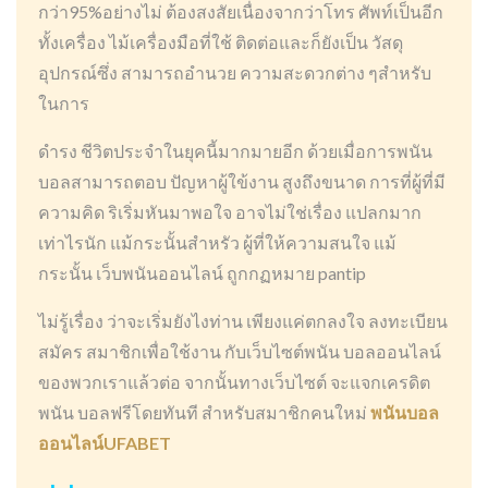
กว่า95%อย่างไม่ ต้องสงสัยเนื่องจากว่าโทร ศัพท์เป็นอีก
ทั้งเครื่อง ไม้เครื่องมือที่ใช้ ติดต่อและก็ยังเป็น วัสดุ
อุปกรณ์ซึ่ง สามารถอำนวย ความสะดวกต่าง ๆสำหรับ
ในการ
ดำรง ชีวิตประจำในยุคนี้มากมายอีก ด้วยเมื่อการพนัน
บอลสามารถตอบ ปัญหาผู้ใข้งาน สูงถึงขนาด การที่ผู้ที่มี
ความคิด ริเริ่มหันมาพอใจ อาจไม่ใช่เรื่อง แปลกมาก
เท่าไรนัก แม้กระนั้นสำหรัว ผู้ที่ให้ความสนใจ แม้
กระนั้น เว็บพนันออนไลน์ ถูกกฏหมาย pantip
ไม่รู้เรื่อง ว่าจะเริ่มยังไงท่าน เพียงแค่ตกลงใจ ลงทะเบียน
สมัคร สมาชิกเพื่อใช้งาน กับเว็บไซต์พนัน บอลออนไลน์
ของพวกเราแล้วต่อ จากนั้นทางเว็บไซต์ จะแจกเครดิต
พนัน บอลฟรีโดยทันที สำหรับสมาชิกคนใหม่
พนันบอล
ออนไลน์UFABET