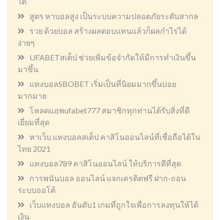
ได้
สูตร หาบอลสูง เป็นระบบความปลอดภัยระดับสากล
รวย ด้วยบอล สร้างผลตอบแทนแล้วก็ผลกำไรได้
ง่ายๆ
UFABETสเต็ป ช่วยเพิ่มข้อจำกัดให้มีการทำเงินขึ้น
มาขึ้น
แทงบอลSBOBET เริ่มเป็นที่นิยมมากขึ้นบ่อย
มากมาย
โหลดแอพufabet777 สมาชิกทุกท่านได้รับสิ่งที่ดี
เยี่ยมที่สุด
หาเว็บ แทงบอลสเต็ป คาสิโนออนไลน์ที่เชื่อถือได้ใน
ไทย 2021
แทงบอล789 คาสิโนออนไลน์ ให้บริการดีที่สุด
การพนันบอล ออนไลน์ แจกเครดิตฟรี ฝาก-ถอน
ระบบออโต้
เว็บแทงบอล อันดับ1 เกมที่ถูกใจเพื่อการลงทุนให้ได้
เงิน