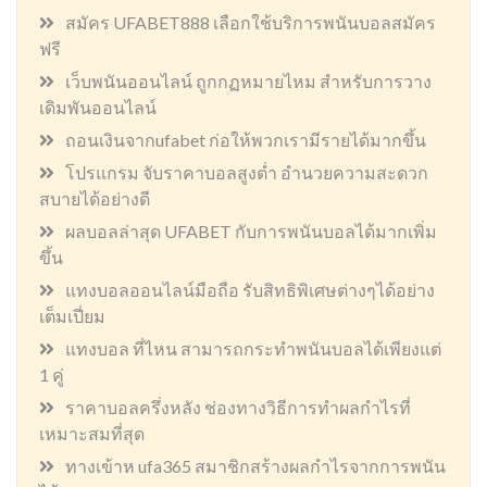
สมัคร UFABET888 เลือกใช้บริการพนันบอลสมัคร
ฟรี
เว็บพนันออนไลน์ ถูกกฏหมายไหม สำหรับการวาง
เดิมพันออนไลน์
ถอนเงินจากufabet ก่อให้พวกเรามีรายได้มากขึ้น
โปรแกรม จับราคาบอลสูงต่ำ อำนวยความสะดวก
สบายได้อย่างดี
ผลบอลล่าสุด UFABET กับการพนันบอลได้มากเพิ่ม
ขึ้น
แทงบอลออนไลน์มือถือ รับสิทธิพิเศษต่างๆได้อย่าง
เต็มเปี่ยม
แทงบอล ที่ไหน สามารถกระทำพนันบอลได้เพียงแต่
1 คู่
ราคาบอลครึ่งหลัง ช่องทางวิธีการทำผลกำไรที่
เหมาะสมที่สุด
ทางเข้าห ufa365 สมาชิกสร้างผลกำไรจากการพนัน