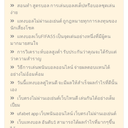
สอนทำ สูตรบอล การเล่นบอลสเต็ปหรือบอลชุดเล่น
ง่าย
แทงบอลไม่ผ่านเอเย่นต์ ถูกฎหมายทุกการลงทุนของ
นักเสี่ยงโชค
แทงบอลเว็บFIFA55 เป็นจุดเด่นอย่างหนึ่งที่มีผู้คน
มากมายสนใจ
การวิเคราะห์บอลสูงต่ำ รับประกันว่าคุณจะได้รับแต่
ว่าความสำราญ
วิธีการเล่นพนันบอลออนไลน์ จ่ายผลตอบแทนได้
อย่างไม่อ้อมค้อม
วันนี้แทงบอลคู่ไหนดี จะมีผลให้สำเร็จผลกำไรที่ดีนั้น
เอง
เว็บตรงไม่ผ่านเอเย่นต์เว็บไหนดี เล่นกันได้อย่างเต็ม
เปี่ยม
ufabet app เว็บพนันออนไลน์ เว็บตรงไม่ผ่านเอเย่นต์
เว็บแทงบอล อันดับ1 สามารถได้ผลกำไรที่มากๆขึ้น