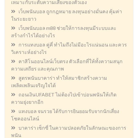
เหมาะกับระดับความเสี่ยงของตัวเอง
เว็บพนันบอล ถูกกฎหมาย ลงทุนอย่างมั่นคง คุ้มค่า
ในระยะยาว
เว็บพนันบอล m88 ช่วยให้การลงทุนมีระบบและ
สร้างกำไรได้อย่างไร
การแทงบอล คู่คี่ ทำไมถึงไม่มีอะไรแน่นอน และควร
วิเคราะห์อย่างไร
คาสิโนออนไลน์เว็บตรง ตัวเลือกที่ให้ทั้งความสนุก
ความเสถียร และคุณภาพ
สูตรพนันบาคาร่า ทำให้สมาชิกสร้างความ
เพลิดเพลินเจริญใจได้
ถอนเงินUFABET ไม่ต้องไปเข้าบ่อนพนันให้เกิด
ความยุ่งยากอีก
แทงบอล จนรวย ได้รับการยินยอมรับจากนักเสี่ยง
โชคออนไลน์
บาคาร่า เซ็กซี่ ในความปลอดภัยในลักษณะของการ
พนัน