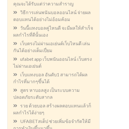
คุณจะได้รับแต่ว่าความสำราญ
วิธีการเล่นพนันบอลออนไลน์ จ่ายผล
ตอบแทนได้อย่างไม่อ้อมค้อม
วันนี้แทงบอลคู่ไหนดี จะมีผลให้สำเร็จ
ผลกำไรที่ดีนั้นเอง
เว็บตรงไม่ผ่านเอเย่นต์เว็บไหนดี เล่น
กันได้อย่างเต็มเปี่ยม
ufabet app เว็บพนันออนไลน์ เว็บตรง
ไม่ผ่านเอเย่นต์
เว็บแทงบอล อันดับ1 สามารถได้ผล
กำไรที่มากๆขึ้นได้
สูตร หาบอลสูง เป็นระบบความ
ปลอดภัยระดับสากล
รวย ด้วยบอล สร้างผลตอบแทนแล้วก็
ผลกำไรได้ง่ายๆ
UFABETสเต็ป ช่วยเพิ่มข้อจำกัดให้มี
การทำเงินขึ้นมาขึ้น