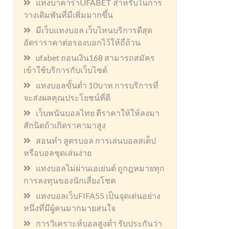
แทงบาคาร่าUFABET สำหรับในการ
วางเดิมพันที่มีเพิ่มมากขึ้น
มีเว็บแทงบอล เว็บไหนบริการดีสุด
อัตราราคาต่อรองบอกไว้ให้ถี่ถ้วน
ufabet ถอนเงิน168 สามารถสมัคร
เข้าใช้บริการกับเว็บไซต์
แทงบอลขั้นต่ำ 10บาท การบริการที่
จะส่งผลคุณประโยชน์ที่ดี
เว็บพนันบอลไทย ตีราคาให้ให้ลงมา
สักนิดถ้าเกิดราคามาสูง
สอนทำ สูตรบอล การเล่นบอลสเต็ป
หรือบอลชุดเล่นง่าย
แทงบอลไม่ผ่านเอเย่นต์ ถูกฎหมายทุก
การลงทุนของนักเสี่ยงโชค
แทงบอลเว็บFIFA55 เป็นจุดเด่นอย่าง
หนึ่งที่มีผู้คนมากมายสนใจ
การวิเคราะห์บอลสูงต่ำ รับประกันว่า