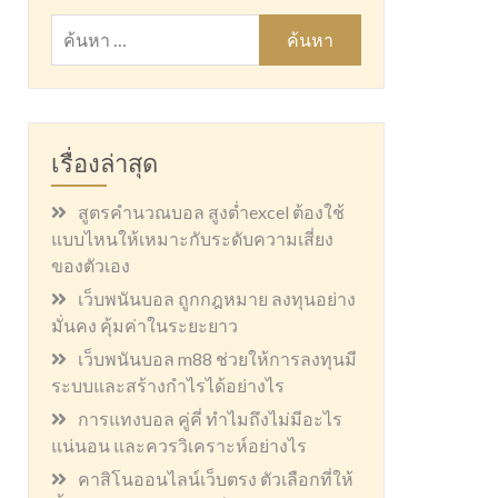
UFABET
ค้นหา
สำหรับ:
เรื่องล่าสุด
สูตรคำนวณบอล สูงต่ำexcel ต้องใช้
แบบไหนให้เหมาะกับระดับความเสี่ยง
ของตัวเอง
เว็บพนันบอล ถูกกฎหมาย ลงทุนอย่าง
มั่นคง คุ้มค่าในระยะยาว
เว็บพนันบอล m88 ช่วยให้การลงทุนมี
ระบบและสร้างกำไรได้อย่างไร
การแทงบอล คู่คี่ ทำไมถึงไม่มีอะไร
แน่นอน และควรวิเคราะห์อย่างไร
คาสิโนออนไลน์เว็บตรง ตัวเลือกที่ให้