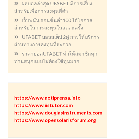
ผลบอลล่าสุด UFABET มีการเสี่ยง
สำหรับเพื่อการลงทุนที่ต่ำ
เว็บพนัน ถอนขั้นต่ำ100 ได้โอกาส
สำหรับในการลงทุนในแต่ละครั้ง
UFABET บอลสเต็ป 2คู่ การให้บริการ
ผ่านทางการลงทุนที่สะดวก
ราคาบอลUFABET ทำให้สมาชิกทุก
ท่านสนุกแบบไม่ต้องใช้ทุนมาก
https://www.notiprensa.info
https://www.iistutor.com
https://www.douglasinstruments.com
https://www.opensolarisforum.org