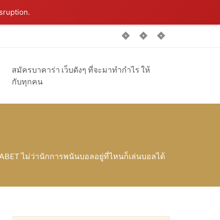
sruption.
SITEMAP
บา
สมัคร
คา
บา
สมัครบาคาร่า เว็บดังๆ ที่จะมาทำกำไร ให้
ร่า
คา
กับทุกคน
คือ
ร่า
อะไร
เว็บ
เกมส์
ดังๆ
พนัน
ที่
ทำ
จะ
เงิน
มา
ดี
ทำ
ABET ไม่ว่านักการพนันบอลอยู่ที่ไหนก็เล่นบอลได้
ได้
กำไร
กำไร
ให้
ชัวร์
กับ
ที่
ทุก
เว็บ
คน