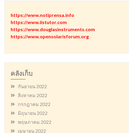
https://www.notiprensa.info
https://www.iistutor.com
https://www.douglasinstruments.com
https://www.opensolarisforum.org
คลังเก็บ
กันยายน 2022
สิงหาคม 2022
กรกฎาคม 2022
มิถุนายน 2022
พฤษภาคม 2022
เมษายน 2022