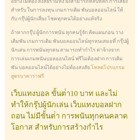
อย่างไม่ต้อง สงสัยรวมทั้ง ยังสามารถหลบหลีก การเสี่ยง
สำหรับ ในการลงทุน เกมการเดิม พันบอลออนไลน์ ให้
กับ กรุ๊ปผู้นักเสี่ยง โชคทุกคนได้อย่างแท้จริง
ถ้าหากกรุ๊ป ผู้นักการพนัน ทุกคนรู้จัก คิดแผนก่อน วาง
เดิมพัน เกมการเดิม พันบอลออนไลน์ทุกหนเสมอที่ กรุ๊ปผู้
นักเล่น การพนันทุกคน สามารถทำกำไร ค่าจ้างจาก
การเล่นเกมพนันบอลออนไลน์ ฟรีไม่ต้องฝาก การเดิม
พัน บอลออนไลน์ได้อย่างไม่ต้องสงสัย
โหลดโปรแกรม
สูตรบาคาร่าฟรี
เว็บแทงบอล ขั้นต่ํา10 บาท และไม่
ทำให้กรุ๊ปผู้นักเล่น เว็บแทงบอลฝาก
ถอน ไม่มีขั้นต่ํา การพนันทุกคนคลาด
โอกาส สำหรับการสร้างกำไร