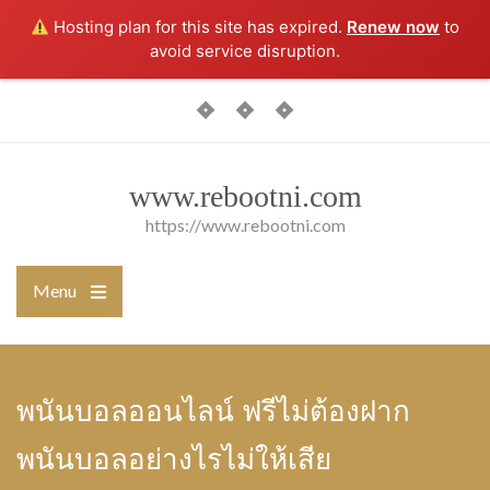
Hosting plan for this site has expired.
Renew now
to
avoid service disruption.
Skip
to
SITEMAP
บา
สมัคร
content
คา
บา
ร่า
คา
www.rebootni.com
คือ
ร่า
https://www.rebootni.com
อะไร
เว็บ
เกมส์
ดังๆ
Menu
พนัน
ที่
ทำ
จะ
เงิน
มา
ดี
ทำ
ได้
กำไร
พนันบอลออนไลน์ ฟรีไม่ต้องฝาก
กำไร
ให้
ชัวร์
กับ
พนันบอลอย่างไรไม่ให้เสีย
ที่
ทุก