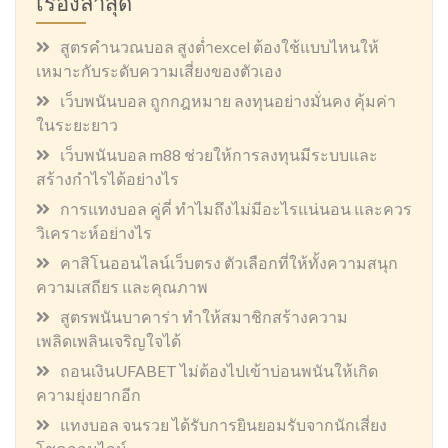
เรื่องล่าสุด
สูตรคำนวณบอล สูงต่ำexcel ต้องใช้แบบไหนให้
เหมาะกับระดับความเสี่ยงของตัวเอง
เว็บพนันบอล ถูกกฎหมาย ลงทุนอย่างมั่นคง คุ้มค่า
ในระยะยาว
เว็บพนันบอล m88 ช่วยให้การลงทุนมีระบบและ
สร้างกำไรได้อย่างไร
การแทงบอล คู่คี่ ทำไมถึงไม่มีอะไรแน่นอน และควร
วิเคราะห์อย่างไร
คาสิโนออนไลน์เว็บตรง ตัวเลือกที่ให้ทั้งความสนุก
ความเสถียร และคุณภาพ
สูตรพนันบาคาร่า ทำให้สมาชิกสร้างความ
เพลิดเพลินเจริญใจได้
ถอนเงินUFABET ไม่ต้องไปเข้าบ่อนพนันให้เกิด
ความยุ่งยากอีก
แทงบอล จนรวย ได้รับการยินยอมรับจากนักเสี่ยง