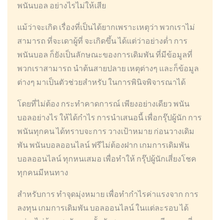
พนันบอล อย่างไรไม่ให้เสีย
แม้ว่าจะเกิด เรื่องที่เป็นได้ยากเพราะเหตุว่า พวกเราไม่
สามารถ ที่จะเดาผู้ที่ จะเกิดขึ้น ได้แต่ว่าอย่างต่ำ การ
พนันบอล ก็ยังเป็นลักษณะของการเดิมพัน ที่มีข้อมูลที่
พวกเราสามารถ นำต้นสายปลาย เหตุต่างๆ และก็ข้อมูล
ต่างๆ มาเป็นตัวช่วยสำหรับ ในการพินิจพิจารณาได้
โดยที่ไม่ต้อง กระทำคาดการณ์ เพียงอย่างเดียว พนัน
บอลอย่างไร ให้ได้กําไร การนำเสนอนี้ เพื่อกรุ๊ปผู้นัก การ
พนันทุกคน ได้ทราบจะการ วางเป้าหมาย ก่อนวางเดิม
พัน พนันบอลออนไลน์ ฟรีไม่ต้องฝาก เกมการเดิมพัน
บอลออนไลน์ ทุกหนเสมอ เพื่อทำให้ กรุ๊ปผู้นักเสี่ยงโชค
ทุกคนมีหนทาง
สำหรับการ ทำจุดมุ่งหมาย เพื่อทำกำไรค่าแรงจาก การ
ลงทุน เกมการเดิมพัน บอลออนไลน์ ในแต่ละรอบ ได้