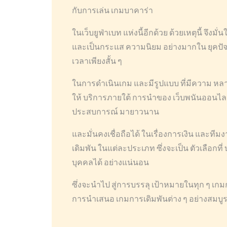
กับการเล่น เกมบาคาร่า
ในเว็บยูฟ่าเบท แห่งนี้อีกด้วย ด้วยเหตุนี้ จึง
และเป็นกระแส ความนิยม อย่างมากใน ยุคปัจจุบั
เวลาเพียงสั้น ๆ
ในการดำเนินเกม และมีรูปแบบ ที่มีความ หลา
ให้ บริการภายใต้ การนำของ เว็บพนันออนไลน์ ย
ประสบการณ์ มายาวนาน
และมั่นคงเชื่อถือได้ ในเรื่องการเงิน และทีม
เดิมพัน ในแต่ละประเภท ซึ่งจะเป็น ตัวเลือก
บุคคลได้ อย่างแน่นอน
ซึ่งจะนำไป สู่การบรรลุ เป้าหมายในทุก ๆ เกมก
การนำเสนอ เกมการเดิมพันต่าง ๆ อย่างสมบูรณ