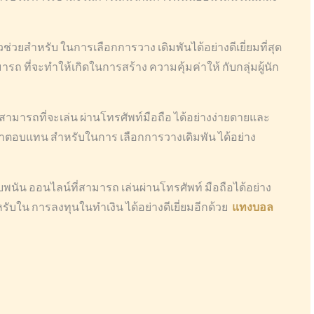
ช่วยสำหรับ ในการเลือกการวาง เดิมพันได้อย่างดีเยี่ยมที่สุด
 ที่จะทำให้เกิดในการสร้าง ความคุ้มค่าให้ กับกลุ่มผู้นัก
สามารถที่จะเล่น ผ่านโทรศัพท์มือถือ ได้อย่างง่ายดายและ
าตอบแทน สำหรับในการ เลือกการวางเดิมพัน ได้อย่าง
เว็บพนัน ออนไลน์ที่สามารถ เล่นผ่านโทรศัพท์ มือถือได้อย่าง
บใน การลงทุนในทำเงิน ได้อย่างดีเยี่ยมอีกด้วย
แทงบอล