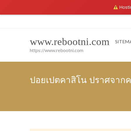
Hostin
Skip
to
content
www.rebootni.com
SITEM
https://www.rebootni.com
ปอยเปตคาสิโน ปราศจากคว