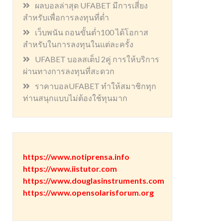
ผลบอลล่าสุด UFABET มีการเสี่ยง
สำหรับเพื่อการลงทุนที่ต่ำ
เว็บพนัน ถอนขั้นต่ำ100 ได้โอกาส
สำหรับในการลงทุนในแต่ละครั้ง
UFABET บอลสเต็ป 2คู่ การให้บริการ
ผ่านทางการลงทุนที่สะดวก
ราคาบอลUFABET ทำให้สมาชิกทุก
ท่านสนุกแบบไม่ต้องใช้ทุนมาก
https://www.notiprensa.info
https://www.iistutor.com
https://www.douglasinstruments.com
https://www.opensolarisforum.org