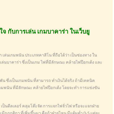
จ กับการเล่น เกมบาคาร่า ในเว็บยู
 เล่นเกมพนัน ประเภทคาสิโน ที่ถือได้ว่า เป็นช่องทาง ใน
่นบาคาร่า ซึ่งเป็นเกม ไพ่ที่มีลักษณะ คล้ายไพ่ป๊อกเด้ง และ
ัน ซึ่งเป็นเกมพนัน ที่สามารถ ทำเงินได้จริง ถ้ามีเทคนิค
กมพนัน ที่มีลักษณะ คล้ายไพ่ป๊อกเด้ง โดยจะทำ การแข่งขัน
ี เป็นดีลเลอร์ คลุมโต๊ะจัด การแจกไพ่จั่วไพ่ หรือจะแจกฝ่าย
จะมีกฎกติกา ที่เพิ่มขึ้นมา คือถ้าฝ่ายไหน มีแต้มต่ำ 0-5 แต่จะ