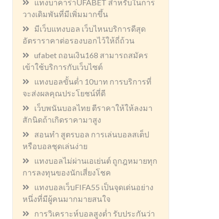
แทงบาคาร่าUFABET สำหรับในการ
วางเดิมพันที่มีเพิ่มมากขึ้น
มีเว็บแทงบอล เว็บไหนบริการดีสุด
อัตราราคาต่อรองบอกไว้ให้ถี่ถ้วน
ufabet ถอนเงิน168 สามารถสมัคร
เข้าใช้บริการกับเว็บไซต์
แทงบอลขั้นต่ำ 10บาท การบริการที่
จะส่งผลคุณประโยชน์ที่ดี
เว็บพนันบอลไทย ตีราคาให้ให้ลงมา
สักนิดถ้าเกิดราคามาสูง
สอนทำ สูตรบอล การเล่นบอลสเต็ป
หรือบอลชุดเล่นง่าย
แทงบอลไม่ผ่านเอเย่นต์ ถูกฎหมายทุก
การลงทุนของนักเสี่ยงโชค
แทงบอลเว็บFIFA55 เป็นจุดเด่นอย่าง
หนึ่งที่มีผู้คนมากมายสนใจ
การวิเคราะห์บอลสูงต่ำ รับประกันว่า