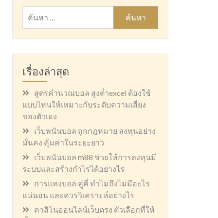
UFABET
ค้นหา
สำหรับ:
เรื่องล่าสุด
สูตรคำนวณบอล สูงต่ำexcel ต้องใช้
แบบไหนให้เหมาะกับระดับความเสี่ยง
ของตัวเอง
เว็บพนันบอล ถูกกฎหมาย ลงทุนอย่าง
มั่นคง คุ้มค่าในระยะยาว
เว็บพนันบอล m88 ช่วยให้การลงทุนมี
ระบบและสร้างกำไรได้อย่างไร
การแทงบอล คู่คี่ ทำไมถึงไม่มีอะไร
แน่นอน และควรวิเคราะห์อย่างไร
คาสิโนออนไลน์เว็บตรง ตัวเลือกที่ให้