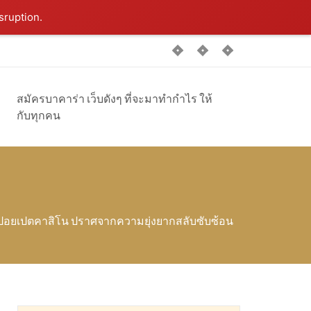
sruption.
SITEMAP
บา
สมัคร
คา
บา
สมัครบาคาร่า เว็บดังๆ ที่จะมาทำกำไร ให้
ร่า
คา
กับทุกคน
คือ
ร่า
อะไร
เว็บ
เกมส์
ดังๆ
พนัน
ที่
ทำ
จะ
เงิน
มา
ดี
ทำ
ปอยเปตคาสิโน ปราศจากความยุ่งยากสลับซับซ้อน
ได้
กำไร
กำไร
ให้
ชัวร์
กับ
ที่
ทุก
เว็บ
คน