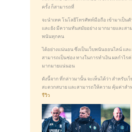
ครั้ง ก็สามารถที่
จะนำเทค โนโลยีโทรศัพท์มือถือ เข้ามาเป็นตัว
และยัง มีความทันสมัยอย่าง มากมายและสามารถ
พนันทุกคน
ได้อย่างแน่นอน ซึ่งเป็นเว็บพนันออนไลน์ และ
สามารถเป็นช่อง ทางในการทำเงิน ผลกำไรค่
มากมายแน่นอน
ดังนี้จาก ที่กล่าวมานั้น จะเห็นได้ว่า สำหรับ
สะดวกสบาย และสามารถให้ความ คุ้มค่าสำหรั
รีวิว