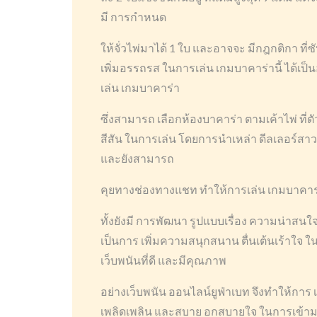
มี การกำหนด
ให้จั่วไพ่มาได้ 1 ใบ และอาจจะ มีกฎกติกา ที่ซับ
เพิ่มอรรถรส ในการเล่น เกมบาคาร่านี้ ได้เป็น
เล่น เกมบาคาร่า
ซึ่งสามารถ เลือกห้องบาคาร่า ตามเค้าไพ่ ที่ต
สีสัน ในการเล่น โดยการนำเหล่า ดีลเลอร์สาว
และยังสามารถ
คุยทางช่องทางแชท ทำให้การเล่น เกมบาคาร่าน
ทั้งยังมี การพัฒนา รูปแบบเรื่อง ความน่าสนใจ
เป็นการ เพิ่มความสนุกสนาน ตื่นเต้นเร้าใจ ใ
เว็บพนันที่ดี และมีคุณภาพ
อย่างเว็บพนัน ออนไลน์ยูฟ่าเบท จึงทำให้การ
เพลิดเพลิน และสบาย อกสบายใจ ในการเข้ามา