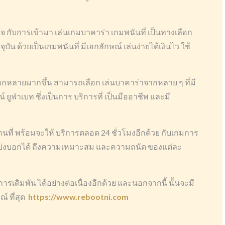
มั่นใจ กับการเข้ามา เล่นเกมบาคาร่า เกมพนันที่ เป็นทางเลือก
น ด้วยเป็นเกมพนันที่ มีเอกลักษณ์ เล่นง่ายได้เงินไว ใช้
กหลายมากขึ้น สามารถเลือก เล่นบาคาร่าจากหลาย ๆ ที่มี
ูฟ่าเบท ซึ่งเป็นการ บริการที่ เป็นมืออาชีพ และมี
งานที่ พร้อมจะให้ บริการตลอด 24 ชั่วโมงอีกด้วย กับเกมการ
ที่ บ่งบอกได้ ถึงความเหมาะสม และความถนัด ของแต่ละ
ารเดิมพัน ได้อย่างต่อเนื่องอีกด้วย และนอกจากนี้ นั้นจะมี
์ ที่สุด
https://www.rebootni.com