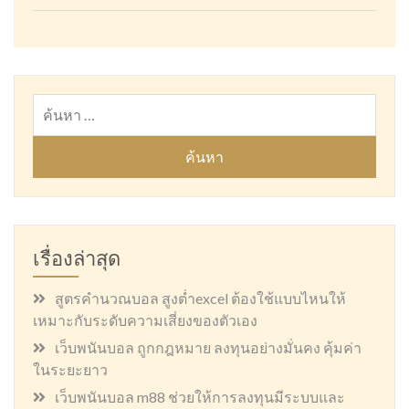
ค้นหา
สำหรับ:
เรื่องล่าสุด
สูตรคำนวณบอล สูงต่ำexcel ต้องใช้แบบไหนให้
เหมาะกับระดับความเสี่ยงของตัวเอง
เว็บพนันบอล ถูกกฎหมาย ลงทุนอย่างมั่นคง คุ้มค่า
ในระยะยาว
เว็บพนันบอล m88 ช่วยให้การลงทุนมีระบบและ