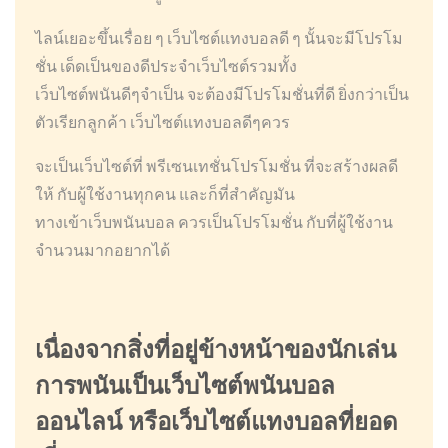
ไลน์เยอะขึ้นเรื่อย ๆ เว็บไซต์แทงบอลดี ๆ นั้นจะมีโปรโม
ชั่น เด็ดเป็นของดีประจำเว็บไซต์รวมทั้ง
เว็บไซต์พนันดีๆจำเป็น จะต้องมีโปรโมชั่นที่ดี ยิ่งกว่าเป็น
ตัวเรียกลูกค้า เว็บไซต์แทงบอลดีๆควร
จะเป็นเว็บไซต์ที่ พรีเซนเทชั่นโปรโมชั่น ที่จะสร้างผลดี
ให้ กับผู้ใช้งานทุกคน และก็ที่สำคัญมัน
ทางเข้าเว็บพนันบอล ควรเป็นโปรโมชั่น กับที่ผู้ใช้งาน
จำนวนมากอยากได้
เนื่องจากสิ่งที่อยู่ข้างหน้าของนักเล่น
การพนันเป็นเว็บไซต์พนันบอล
ออนไลน์ หรือเว็บไซต์แทงบอลที่ยอด