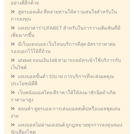
อย่างดีอีกด้วย
สูตรบอลเต็ง ที่หลายท่านให้ความสนใจสำหรับใน
การลงทุน
แทงบาคาร่าUFABET สำหรับในการวางเดิมพันที่มี
เพิ่มมากขึ้น
มีเว็บแทงบอล เว็บไหนบริการดีสุด อัตราราคาต่อ
รองบอกไว้ให้ถี่ถ้วน
ufabet ถอนเงิน168 สามารถสมัครเข้าใช้บริการกับ
เว็บไซต์
แทงบอลขั้นต่ำ 10บาท การบริการที่จะส่งผลคุณ
ประโยชน์ที่ดี
เว็บพนันบอลไทย ตีราคาให้ให้ลงมาสักนิดถ้าเกิด
ราคามาสูง
สอนทำ สูตรบอล การเล่นบอลสเต็ปหรือบอลชุดเล่น
ง่าย
แทงบอลไม่ผ่านเอเย่นต์ ถูกฎหมายทุกการลงทุนของ
นักเสี่ยงโชค