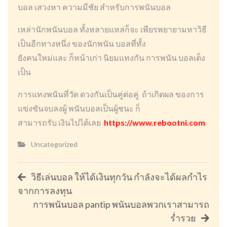
บอล เสวงหา ความมีชัย สำหรับการพนันบอล
เหล่านักพนันบอล ทั้งหลายแหล่ก็จะ เพียรพยายามหาวิธี
เป็นอีกทางหนึ่ง ของนักพนัน บอลที่ทั้ง
ยังคนใหม่และ ก็หน้าเก่า นิยมแทงกัน การพนัน บอลเต็ง
เป็น
การแทงพนันที่วัด ดวงกันเป็นคู่ต่อคู่ ถ้าเกิดผล ของการ
แข่งขันจบลงผู้ พนันบอลเป็นผู้ชนะ ก็
สามารถรับ เงินไปได้เลย
https://www.rebootni.com
Uncategorized
แนะแนว
วิธีเล่นบอล ให้ได้เงินทุกวัน กำลังจะได้ผลกำไร
จากการลงทุน
เรื่อง
การพนันบอล pantip พนันบอลพวกเราสามารถ
ร่ำรวย