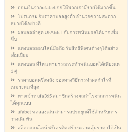
ถอนเงินจากufabet ก่อให้พวกเรามีรายได้มากขึ้น
โปรแกรม จับราคาบอลสูงต่ำ อำนวยความสะดวก
สบายได้อย่างดี
ผลบอลล่าสุด UFABET กับการพนันบอลได้มากเพิ่ม
ขึ้น
แทงบอลออนไลน์มือถือ รับสิทธิพิเศษต่างๆได้อย่าง
เต็มเปี่ยม
แทงบอล ที่ไหน สามารถกระทำพนันบอลได้เพียงแต่
1 คู่
ราคาบอลครึ่งหลัง ช่องทางวิธีการทำผลกำไรที่
เหมาะสมที่สุด
ทางเข้าห ufa365 สมาชิกสร้างผลกำไรจากการพนัน
ได้ทุกแบบ
ufabet ทดลองเล่น สามารถประยุกต์ใช้สำหรับการ
วางเดิมพัน
สล็อตออนไลน์ ฟรีเครดิต สร้างความคุ้มราคาได้เป็น