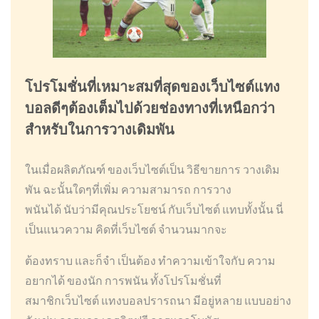
โปรโมชั่นที่เหมาะสมที่สุดของเว็บไซต์แทง
บอลดีๆต้องเต็มไปด้วยช่องทางที่เหนือกว่า
สำหรับในการวางเดิมพัน
ในเมื่อผลิตภัณฑ์ ของเว็บไซต์เป็น วิธีขายการ วางเดิม
พัน ฉะนั้นใดๆที่เพิ่ม ความสามารถ การวาง
พนันได้ นับว่ามีคุณประโยชน์ กับเว็บไซต์ แทบทั้งนั้น นี่
เป็นแนวความ คิดที่เว็บไซต์ จำนวนมากจะ
ต้องทราบ และก็จำ เป็นต้อง ทำความเข้าใจกับ ความ
อยากได้ ของนัก การพนัน ทั้งโปรโมชั่นที่
สมาชิกเว็บไซต์ แทงบอลปรารถนา มีอยู่หลาย แบบอย่าง