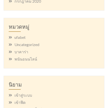
กรกฎาคม 2020
หมวดหมู่
ufabet
Uncategorized
บาคาร่า
พนันอนนไลน์
นิยาม
เข้าสู่ระบบ
เข้าฟีด