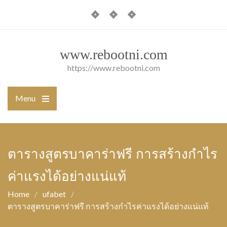
Skip
to
SITEMAP
บา
สมัคร
content
คา
บา
ร่า
คา
www.rebootni.com
คือ
ร่า
https://www.rebootni.com
อะไร
เว็บ
เกมส์
ดังๆ
Menu
พนัน
ที่
ทำ
จะ
เงิน
มา
ดี
ทำ
ได้
กำไร
ตารางสูตรบาคาร่าฟรี การสร้างกำไร
กำไร
ให้
ชัวร์
กับ
ค่าแรงได้อย่างแน่แท้
ที่
ทุก
Home
ufabet
เว็บ
คน
ตารางสูตรบาคาร่าฟรี การสร้างกำไรค่าแรงได้อย่างแน่แท้
UFABET