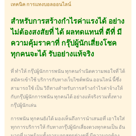
เทคนิค การแทงบอลออนไลน์
สำหรับการสร้างกำไรค่าแรงได้ อย่าง
ไม่ต้องสงสัยที่ ได้ ผลทดแทนที่ ดีที่ มี
ความคุ้มราคาที่ กรุ๊ปผู้นักเสี่ยงโชค
ทุกคนจะได้ รับอย่างแท้จริง
ที่ ทำให้ กรุ๊ปผู้นักการพนัน ทุกคนกำเนิดความพอใจที่ ได้
สมัครเข้าใช้ บริการกับทางเว็บไซต์พนัน ออนไลน์ นี้ซึ่ง
สามารถใช้ เป็น วิถีทางสำหรับการสร้างกำไรค่าจ้างให้
กับกรุ๊ปผู้นักการพนัน ทุกคนได้ อย่างแท้จริงรวมทั้งทาง
กรุ๊ปผู้นักเล่น
การพนัน ทุกคนยังได้ มองเห็นถึงการนำเสนอที่ เอาใจใส่
ทุกการบริการให้ กับทางกรุ๊ปผู้นักเสี่ยงดวงทุกคนเป็น อัน
มากที่ มาพร้อมทั้งการแจกสูตรต่างๆที่ มีความถูกต้อง