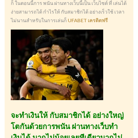
ก็ ในตอนนี้การ พนัน ผ่านทางเว็บนี้เป็น เว็บไซต์ ที่ เล่นได้
ง่ายสามารถได้ กำไรให้ กับสมาชิกได้ อย่างเร็วใช้ เวลา
ไม่นานสำหรับในการเล่นก็
UFABET เครดิตฟรี
จะทำเงินให้ กับสมาชิกได้ อย่างใหญ่
โตกันด้วยการพนัน ผ่านทางเว็บทำ
เงินได้ มากไม่น้อยเลยทีเดียวมากไม่