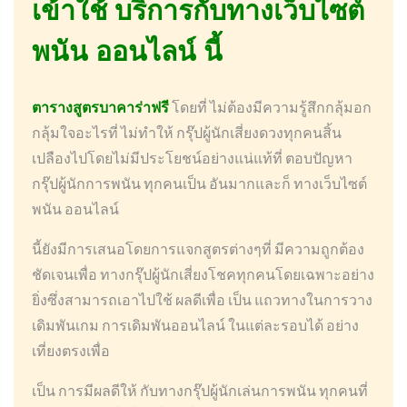
เข้าใช้ บริการกับทางเว็บไซต์
พนัน ออนไลน์ นี้
ตารางสูตรบาคาร่าฟรี
โดยที่ ไม่ต้องมีความรู้สึกกลุ้มอก
กลุ้มใจอะไรที่ ไม่ทำให้ กรุ๊ปผู้นักเสี่ยงดวงทุกคนสิ้น
เปลืองไปโดยไม่มีประโยชน์อย่างแน่แท้ที่ ตอบปัญหา
กรุ๊ปผู้นักการพนัน ทุกคนเป็น อันมากและก็ ทางเว็บไซต์
พนัน ออนไลน์
นี้ยังมีการเสนอโดยการแจกสูตรต่างๆที่ มีความถูกต้อง
ชัดเจนเพื่อ ทางกรุ๊ปผู้นักเสี่ยงโชคทุกคนโดยเฉพาะอย่าง
ยิ่งซึ่งสามารถเอาไปใช้ ผลดีเพื่อ เป็น แถวทางในการวาง
เดิมพันเกม การเดิมพันออนไลน์ ในแต่ละรอบได้ อย่าง
เที่ยงตรงเพื่อ
เป็น การมีผลดีให้ กับทางกรุ๊ปผู้นักเล่นการพนัน ทุกคนที่