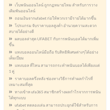
เว็บพนันออนไลน์ ถูกกฏหมายไหม สำหรับการวาง
เดิมพันออนไลน์
ถอนเงินจากufabet ก่อให้พวกเรามีรายได้มากขึ้น
โปรแกรม จับราคาบอลสูงต่ำ อำนวยความสะดวก
สบายได้อย่างดี
ผลบอลล่าสุด UFABET กับการพนันบอลได้มากเพิ่ม
ขึ้น
แทงบอลออนไลน์มือถือ รับสิทธิพิเศษต่างๆได้อย่าง
เต็มเปี่ยม
แทงบอล ที่ไหน สามารถกระทำพนันบอลได้เพียงแต่
1 คู่
ราคาบอลครึ่งหลัง ช่องทางวิธีการทำผลกำไรที่
เหมาะสมที่สุด
ทางเข้าห ufa365 สมาชิกสร้างผลกำไรจากการพนัน
ได้ทุกแบบ
ufabet ทดลองเล่น สามารถประยุกต์ใช้สำหรับการ