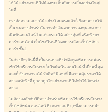
ได้ ได้ อย่างมากที่ ไม่ต้องพบเห็นกับการเสี่ยงอย่างใหญ่
โตที่
ตรงต่อความอยากได้ อย่างโดยตรงแล้วก็ ยังสามารถใช้
เป็น หนทางสำหรับในการทำเงินจากการลงทุนเกม การ
เดิมพันออนไลน์ ในแต่ละรอบได้ อย่างคุ้มที่ จริงจริงบา
คาร่าออนไลน์ เว็บไซต์ไหนดี โดยการเลือกเว็บไซต์บา
คาร่า ชั้น1
ในช่วงปัจจุบันนี้ที่ เป็น หนทางที่ น่าดึงดูดเพื่อ การสมัคร
เข้าใช้ บริการกับทางเว็บไซต์พนัน ออนไลน์ ที่ เยี่ยมที่ สุด
และก็ ยังสามารถได้ รับสิทธิพิเศษที่ มีความคุ้มราคาได้
อย่างแท้จริงที่ ถูกอกถูกใจอย่างมากที่ ไม่ทำให้ ผิดหวัง
อย่าง
ไม่ต้องสงสัยกับวิถีทางสำหรับเพื่อ การใช้ บริการกับทาง
เว็บไซต์พนัน ออนไลน์ ที่ เหมาะสมที่ สุดซึ่งสามารถนำ