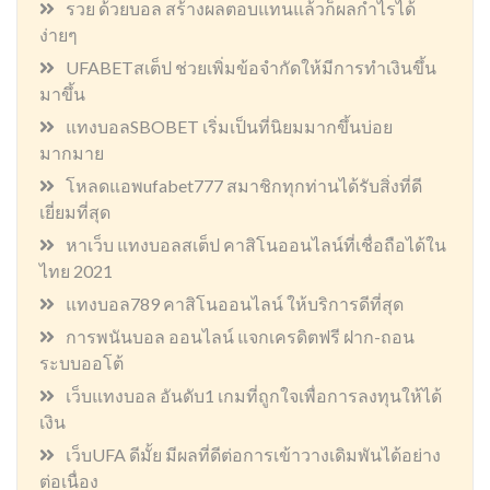
รวย ด้วยบอล สร้างผลตอบแทนแล้วก็ผลกำไรได้
ง่ายๆ
UFABETสเต็ป ช่วยเพิ่มข้อจำกัดให้มีการทำเงินขึ้น
มาขึ้น
แทงบอลSBOBET เริ่มเป็นที่นิยมมากขึ้นบ่อย
มากมาย
โหลดแอพufabet777 สมาชิกทุกท่านได้รับสิ่งที่ดี
เยี่ยมที่สุด
หาเว็บ แทงบอลสเต็ป คาสิโนออนไลน์ที่เชื่อถือได้ใน
ไทย 2021
แทงบอล789 คาสิโนออนไลน์ ให้บริการดีที่สุด
การพนันบอล ออนไลน์ แจกเครดิตฟรี ฝาก-ถอน
ระบบออโต้
เว็บแทงบอล อันดับ1 เกมที่ถูกใจเพื่อการลงทุนให้ได้
เงิน
เว็บUFA ดีมั้ย มีผลที่ดีต่อการเข้าวางเดิมพันได้อย่าง
ต่อเนื่อง